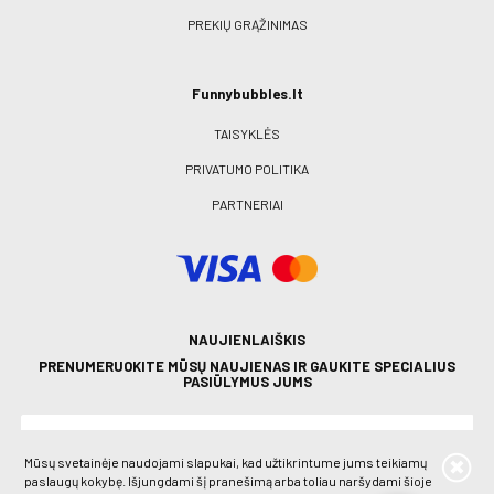
PREKIŲ GRĄŽINIMAS
Funnybubbles.lt
TAISYKLĖS
PRIVATUMO POLITIKA
PARTNERIAI
NAUJIENLAIŠKIS
PRENUMERUOKITE MŪSŲ NAUJIENAS IR GAUKITE SPECIALIUS
PASIŪLYMUS JUMS
Mūsų svetainėje naudojami slapukai, kad užtikrintume jums teikiamų
paslaugų kokybę. Išjungdami šį pranešimą arba toliau naršydami šioje