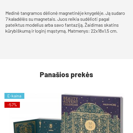
Medinė tangramos dėlionė magnetinėje knygelėje. Ją sudaro
7 kaladėlės su magnetais. Juos reikia sudėlioti pagal
pateiktus modelius arba savo fantaziją. Žaidimas skatins
kūrybiškumą ir loginį mąstymą. Matmenys: 22x18x1,5 cm.
Panašios prekės
E-kaina
-57%