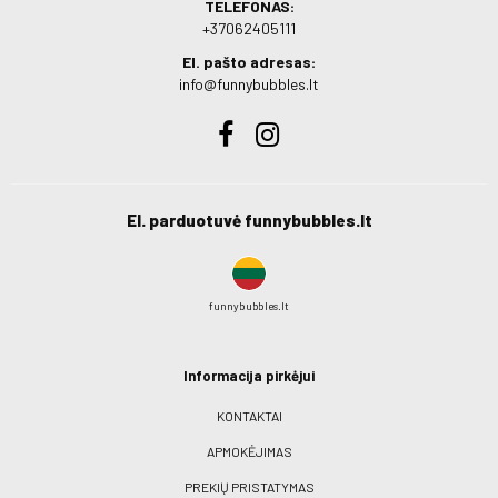
TELEFONAS:
+37062405111
El. pašto adresas:
info@funnybubbles.lt
El. parduotuvė funnybubbles.lt
funnybubbles.lt
Informacija pirkėjui
KONTAKTAI
APMOKĖJIMAS
PREKIŲ PRISTATYMAS