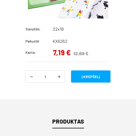
22x18
Savybės:
KX6262
Pakuotė:
7,19 €
Kaina:
12,99 €
Į KREPŠELĮ
PRODUKTAS