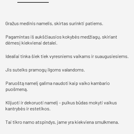
Gražus medinis namelis, skirtas surinkti patiems.
Pagamintas iš aukščiausios kokybės medžiagų, skiriant
dėmesį kiekvienai detalei.
Idealiai tinka šiek tiek vyresniems vaikams ir suaugusiesiems.
Jis suteiks pramogų ilgoms valandoms.
Paruoštą namelį galima naudoti kaip vaiko kambario
puošmeną.
Klijuoti ir dekoruoti namelį - puikus būdas mokyti vaikus
kantrybės ir estetikos.
Tai tikro namo atspindys, jame yra kiekviena smulkmena.