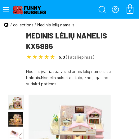
0
/
collections
/
Medinis lėlių namelis
MEDINIS LĖLIŲ NAMELIS
KX6996
5.0
(1
atsiliepimas
)
Medinis įvairiaspalvis istorinis lėlių namelis su
baldais.Namelis sukurtas taip, kad jį galima
surinkti patiems.