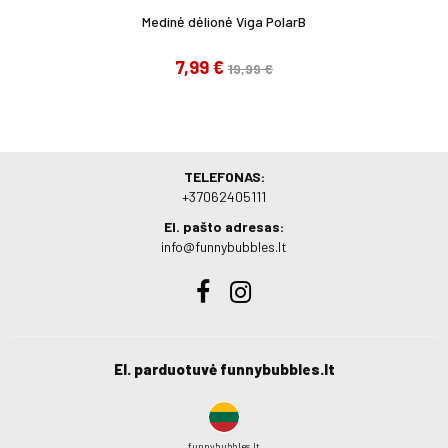
Medinė dėlionė Viga PolarB
7,99 €
19,99 €
TELEFONAS:
+37062405111
El. pašto adresas:
info@funnybubbles.lt
El. parduotuvė funnybubbles.lt
funnybubbles.lt