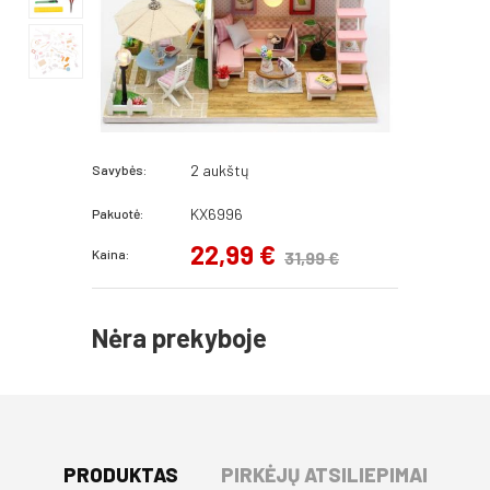
2 aukštų
Savybės:
KX6996
Pakuotė:
22,99 €
Kaina:
31,99 €
Nėra prekyboje
PRODUKTAS
PIRKĖJŲ ATSILIEPIMAI