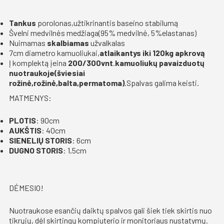
Tankus
porolonas,užtikrinantis baseino stabilumą
Švelni medvilnės medžiaga(
95% medvilnė, 5%elastanas)
Nuimamas
skalbiamas
užvalkalas
7cm diametro kamuoliukai,
atlaikantys iki 120kg apkrovą
Į komplektą įeina
200/300vnt
.
kamuoliuk
ų pavaizduotų
nuotraukoje(šviesiai
rožinė,rožinė,balta,permatoma)
.Spalvas galima keisti.
MATMENYS:
PLOTIS
: 90cm
AUKŠTIS
: 40cm
SIENELIŲ STORIS
: 6cm
DUGNO STORIS
: 1,5cm
DĖMESIO!
Nuotraukose esančių daiktų spalvos gali šiek tiek skirtis nuo
tikrųjų, dėl skirtingų kompiuterio ir monitoriaus nustatymų.