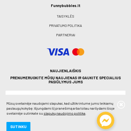
Funnybubbles.lt
TAISYKLĖS
PRIVATUMO POLITIKA
PARTNERIAI
NAUJIENLAIŠKIS
PRENUMERUOKITE MŪSŲ NAUJIENAS IR GAUKITE SPECIALIUS
PASIŪLYMUS JUMS
Mūsų svetainėje naudojami slapukai, kad užtikrintume jums teikiamų
paslaugų kokybę. Išjungdami šį pranešimą arba toliau naršydami šioje
svetainėje sutinkate su
slapukų naudojimo politika
.
PRENUMERUOTI
SUTINKU