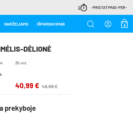
-PRISTATYMAS-PER-
DARŽELIAMS
IŠPARDAVIMAS
0
IMĖLIS-DĖLIONĖ
36 vnt.
s:
ė:
40,99 €
48,99 €
a prekyboje