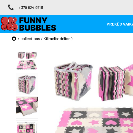
+370 624 05111
PREKĖS VAIKA
/
collections
/
Kilimėlis-dėlionė