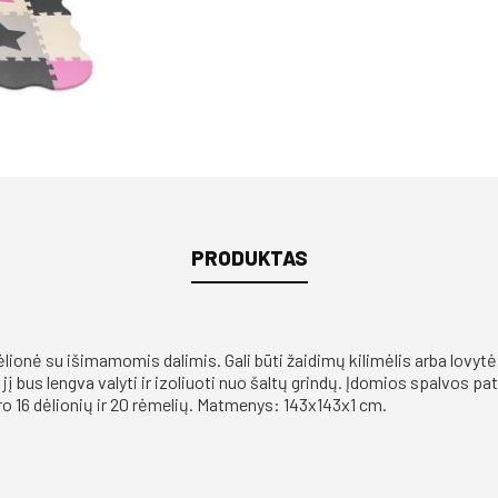
PRODUKTAS
ėlionė su išimamomis dalimis. Gali būti žaidimų kilimėlis arba lovytė
į bus lengva valyti ir izoliuoti nuo šaltų grindų. Įdomios spalvos pa
o 16 dėlionių ir 20 rėmelių. Matmenys: 143x143x1 cm.