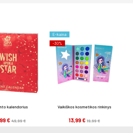
E-kaina
-30%
to kalendorius
Vaikiškos kosmetikos rinkinys
,99 €
13,99 €
49,99 €
19,99 €