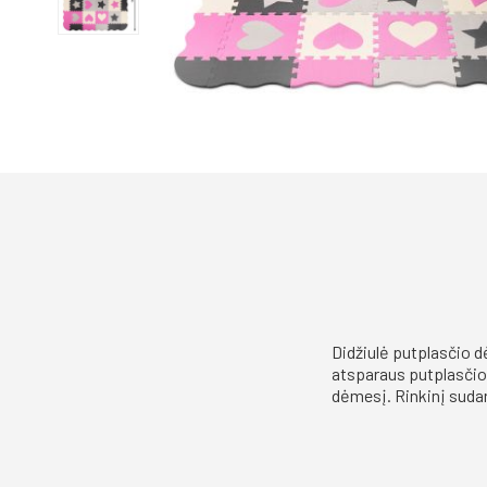
Didžiulė putplasčio d
atsparaus putplasčio j
dėmesį. Rinkinį sudar