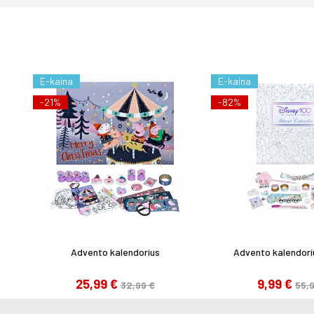
E-kaina
E-kaina
-21%
-82%
Advento kalendorius
Advento kalendori
25,99 €
9,99 €
32,99 €
55,