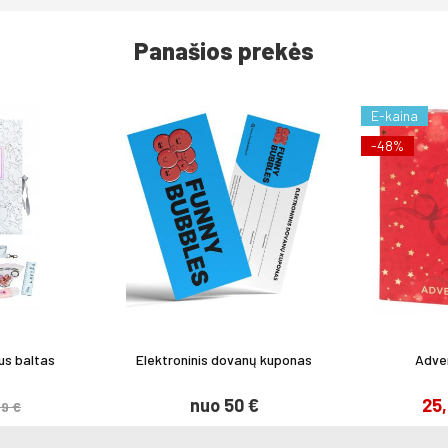
Panašios prekės
E-kaina
-48%
us baltas
Elektroninis dovanų kuponas
Adven
nuo 50 €
25
99 €