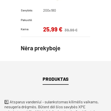
200x180
Savybės:
Pakuotė:
25,99 €
Kaina:
39,99 €
Nėra prekyboje
PRODUKTAS
1️⃣ Atsparus vandeniui - sulankstomas kilimėlis vaikams,
nesugeria drėgmės. Būtent dėl šios savybės XPE