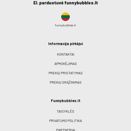
El. parduotuvė funnybubbles.lt
funnybubbles.lt
Informacija pirkėjui
KONTAKTAI
APMOKĖJIMAS
PREKIŲ PRISTATYMAS
PREKIŲ GRĄŽINIMAS
Funnybubbles.lt
TAISYKLĖS
PRIVATUMO POLITIKA
PARTNERIAI