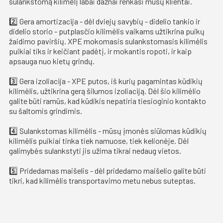
sulankstomą kilimėlį labai dažnai renkasi mūsų klientai.
2️⃣ Gera amortizacija - dėl dviejų savybių - didelio tankio ir
didelio storio - putplasčio kilimėlis vaikams užtikrina puikų
žaidimo paviršių. XPE mokomasis sulankstomasis kilimėlis
puikiai tiks ir keičiant padėtį, ir mokantis ropoti, ir kaip
apsauga nuo kietų grindų.
3️⃣ Gera izoliacija - XPE putos, iš kurių pagamintas kūdikių
kilimėlis, užtikrina gerą šilumos izoliaciją. Dėl šio kilimėlio
galite būti ramūs, kad kūdikis nepatiria tiesioginio kontakto
su šaltomis grindimis.
4️⃣ Sulankstomas kilimėlis - mūsų įmonės siūlomas kūdikių
kilimėlis puikiai tinka tiek namuose, tiek kelionėje. Dėl
galimybės sulankstyti jis užima tikrai nedaug vietos.
5️⃣ Pridedamas maišelis - dėl pridedamo maišelio galite būti
tikri, kad kilimėlis transportavimo metu nebus suteptas.