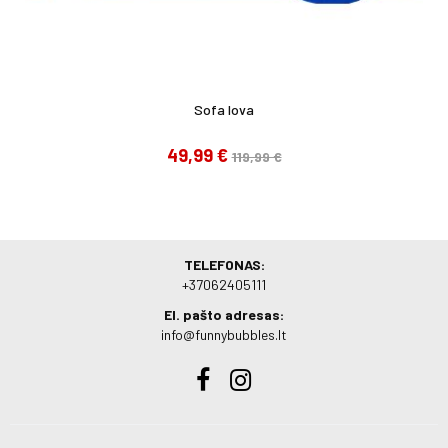
Sofa lova
49,99 €
119,99 €
TELEFONAS:
+37062405111
El. pašto adresas:
info@funnybubbles.lt