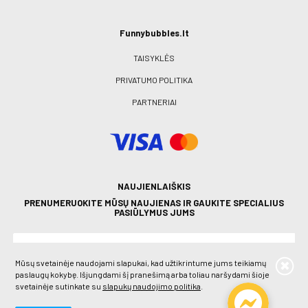
Funnybubbles.lt
TAISYKLĖS
PRIVATUMO POLITIKA
PARTNERIAI
NAUJIENLAIŠKIS
PRENUMERUOKITE MŪSŲ NAUJIENAS IR GAUKITE SPECIALIUS
PASIŪLYMUS JUMS
Mūsų svetainėje naudojami slapukai, kad užtikrintume jums teikiamų
paslaugų kokybę. Išjungdami šį pranešimą arba toliau naršydami šioje
svetainėje sutinkate su
slapukų naudojimo politika
.
PRENUMERUOTI