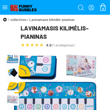
0
/
collections
/
Lavinamasis kilimėlis-pianinas
LAVINAMASIS KILIMĖLIS-
PIANINAS
5.0
(1 atsiliepimas)