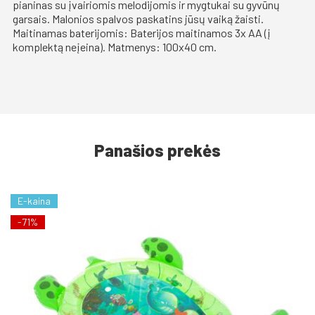
pianinas su įvairiomis melodijomis ir mygtukai su gyvūnų
garsais. Malonios spalvos paskatins jūsų vaiką žaisti.
Maitinamas baterijomis: Baterijos maitinamos 3x AA (į
komplektą neįeina). Matmenys: 100x40 cm.
Panašios prekės
E-kaina
-71%