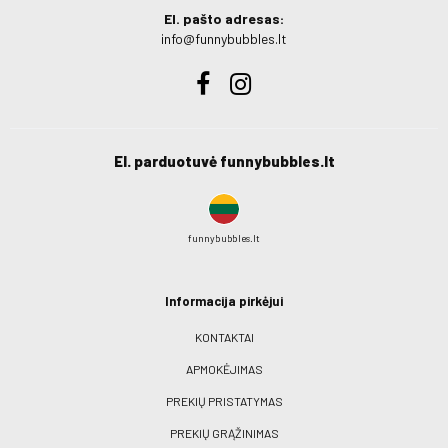
El. pašto adresas:
info@funnybubbles.lt
El. parduotuvė funnybubbles.lt
funnybubbles.lt
Informacija pirkėjui
KONTAKTAI
APMOKĖJIMAS
PREKIŲ PRISTATYMAS
PREKIŲ GRĄŽINIMAS