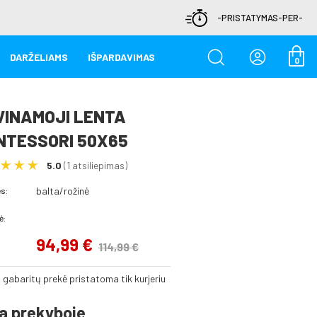
-PRISTATYMAS-PER-
DARŽELIAMS
IŠPARDAVIMAS
0
VINAMOJI LENTA
NTESSORI 50X65
5.0
(1 atsiliepimas)
balta/rožinė
s:
ė:
94,99 €
114,99 €
ų gabaritų prekė pristatoma tik kurjeriu
a prekyboje