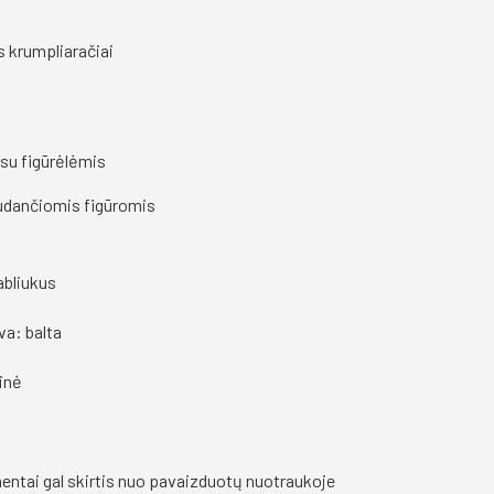
s krumpliaračiai
su figūrėlėmis
judančiomis figūromis
abliukus
va: balta
inė
mentai gal skirtis nuo pavaizduotų nuotraukoje