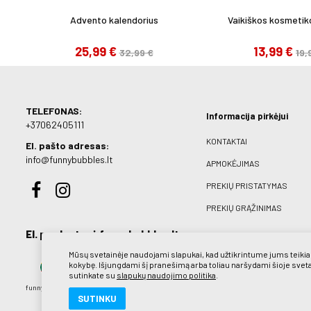
Advento kalendorius
Vaikiškos kosmetiko
25,99 €
13,99 €
32,99 €
19,
TELEFONAS:
Informacija pirkėjui
+37062405111
KONTAKTAI
El. pašto adresas:
info@funnybubbles.lt
APMOKĖJIMAS
PREKIŲ PRISTATYMAS
PREKIŲ GRĄŽINIMAS
El. parduotuvė funnybubbles.lt
Mūsų svetainėje naudojami slapukai, kad užtikrintume jums teik
kokybę. Išjungdami šį pranešimą arba toliau naršydami šioje svet
sutinkate su
slapukų naudojimo politika
.
funnybubbles.lt
SUTINKU