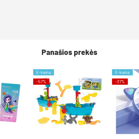
Panašios prekės
E-kaina
E-kaina
-57%
-37%