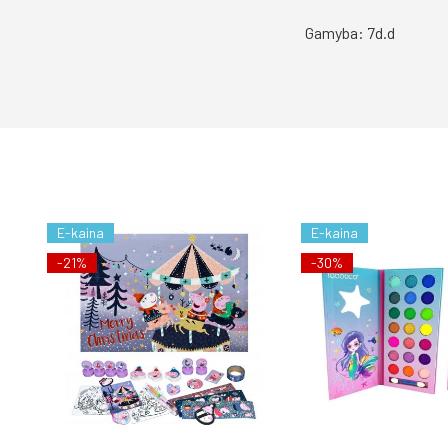
Gamyba: 7d.d
E-kaina
E-kaina
-21%
-30%