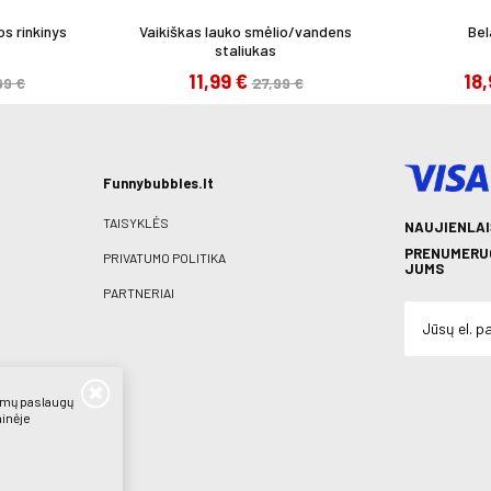
s rinkinys
Vaikiškas lauko smėlio/vandens
Bel
staliukas
11,99 €
18
99 €
27,99 €
Funnybubbles.lt
TAISYKLĖS
NAUJIENLAI
PRENUMERUO
PRIVATUMO POLITIKA
JUMS
PARTNERIAI
iamų paslaugų
ainėje