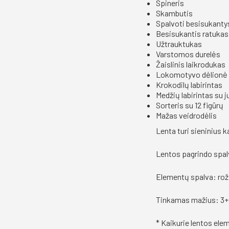
Spineris
Skambutis
Spalvoti besisukanty
Besisukantis ratukas
Užtrauktukas
Varstomos durelės
Žaislinis laikrodukas
Lokomotyvo dėlionė 
Krokodilų labirintas
Medžių labirintas su 
Sorteris su 12 figūrų
Mažas veidrodėlis
Lenta turi sieninius k
Lentos pagrindo spal
Elementų spalva: rož
Tinkamas mažius: 3+
* Kaikurie lentos ele