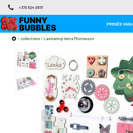
+370 624 05111
PREKĖS VAIKA
/
collections
/
Lavinamoji lenta Montessori