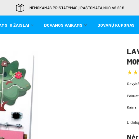
NEMOKAMAS PRISTATYMAS Į PAŠTOMATĄ NUO 49.99€
MS IR ŽAISLAI
DOVANOS VAIKAMS
DOVANŲ KUPONAS
LA
MO
Savybė
Pakuot
Kaina:
Dideli
Nėr