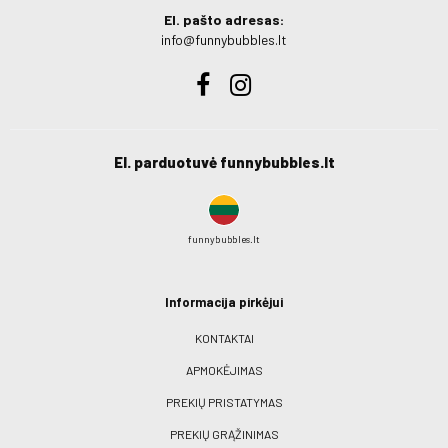
El. pašto adresas:
info@funnybubbles.lt
El. parduotuvė funnybubbles.lt
funnybubbles.lt
Informacija pirkėjui
KONTAKTAI
APMOKĖJIMAS
PREKIŲ PRISTATYMAS
PREKIŲ GRĄŽINIMAS