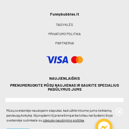
Funnybubbles.lt
TAISYKLĖS
PRIVATUMO POLITIKA
PARTNERIAI
NAUJIENLAIŠKIS
PRENUMERUOKITE MŪSŲ NAUJIENAS IR GAUKITE SPECIALIUS
PASIŪLYMUS JUMS
Mūsų svetainėje naudojami slapukai, kad užtikrintume jums teikiamų
paslaugų kokybę. Išjungdami šį pranešimą arba toliau naršydami šioje
svetainėje sutinkate su
slapukų naudojimo politika
.
PRENUMERUOTI