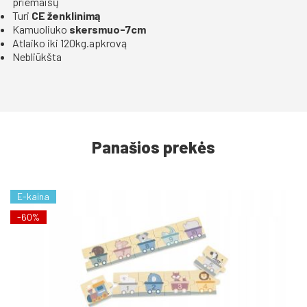
priemaišų
Turi
CE ženklinimą
Kamuoliuko
skersmuo-7cm
Atlaiko iki 120kg.apkrovą
Nebliūkšta
Panašios prekės
E-kaina
-60%