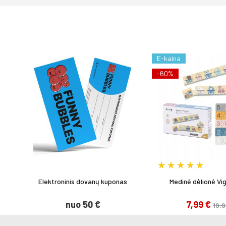
E-kaina
-60%
Elektroninis dovanų kuponas
Medinė dėlionė Vi
nuo 50 €
7,99 €
19,9