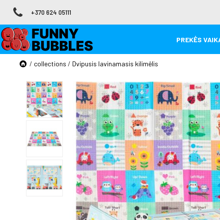
+370 624 05111
PREKĖS VAIKA
/
collections
/
Dvipusis lavinamasis kilimėlis