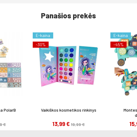
Panašios prekės
E-kaina
E-kaina
-30%
-45%
ga PolarB
Vaikiškos kosmetikos rinkinys
Montes
d
13,99 €
15
9 €
19,99 €