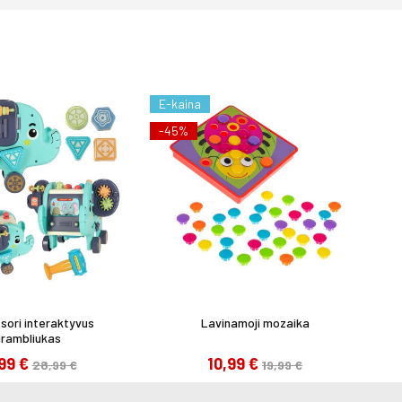
E-kaina
-45%
sori interaktyvus
Lavinamoji mozaika
rambliukas
,99 €
10,99 €
28,99 €
19,99 €