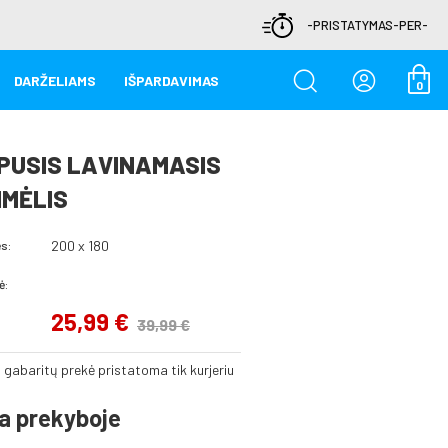
-PRISTATYMAS-PER-
DARŽELIAMS
IŠPARDAVIMAS
0
PUSIS LAVINAMASIS
IMĖLIS
200 x 180
s:
ė:
25,99 €
39,99 €
ų gabaritų prekė pristatoma tik kurjeriu
a prekyboje