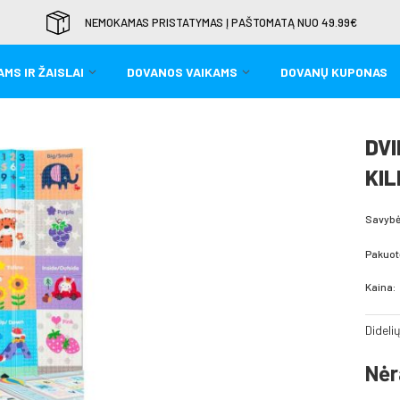
NEMOKAMAS PRISTATYMAS Į PAŠTOMATĄ NUO 49.99€
MS IR ŽAISLAI
DOVANOS VAIKAMS
DOVANŲ KUPONAS
DVI
KIL
Savybė
Pakuot
Kaina:
Dideli
Nėr