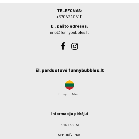
TELEFONAS:
+37062405111
El. pašto adresas:
info@funnybubbles.lt
El. parduotuvė funnybubbles.lt
funnybubbles.lt
Informacija pirkėjui
KONTAKTAI
APMOKĖJIMAS