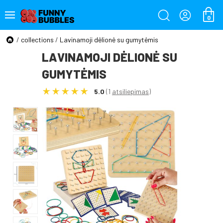
0
/
collections
/
Lavinamoji dėlionė su gumytėmis
LAVINAMOJI DĖLIONĖ SU
GUMYTĖMIS
5.0
(1
atsiliepimas
)