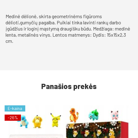
Medinė dėlionė, skirta geometrinėms figūroms
dėlioti,gumyčių pagalba. Puikiai tinka lavinti rankų darbo
įgūdžius ir loginį mąstymą draugišku būdu. Medžiaga: medinė
lenta, metalinės vinys. Lentos matmenys: Dydis: 15x15x2,3
cm.
Panašios prekės
E-kaina
-26%