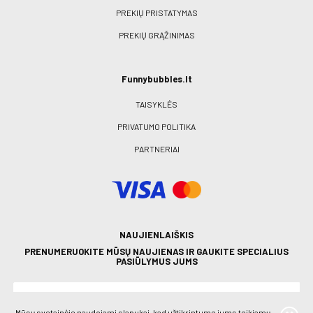
PREKIŲ PRISTATYMAS
PREKIŲ GRĄŽINIMAS
Funnybubbles.lt
TAISYKLĖS
PRIVATUMO POLITIKA
PARTNERIAI
NAUJIENLAIŠKIS
PRENUMERUOKITE MŪSŲ NAUJIENAS IR GAUKITE SPECIALIUS
PASIŪLYMUS JUMS
Mūsų svetainėje naudojami slapukai, kad užtikrintume jums teikiamų