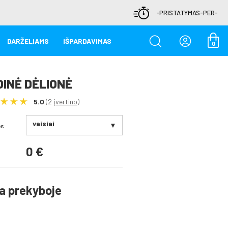
-PRISTATYMAS-PER-
DARŽELIAMS
IŠPARDAVIMAS
0
INĖ DĖLIONĖ
5.0
(2
įvertino
)
s:
vaisiai
0 €
transporto priemonės
a prekyboje