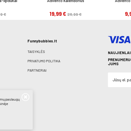
-lipdukai
Advento kalendorius
Advento 
19,99 €
9,
99 €
26,99 €
Funnybubbles.lt
TAISYKLĖS
NAUJIENLAI
PRENUMERUO
PRIVATUMO POLITIKA
JUMS
PARTNERIAI
iamų paslaugų
ainėje