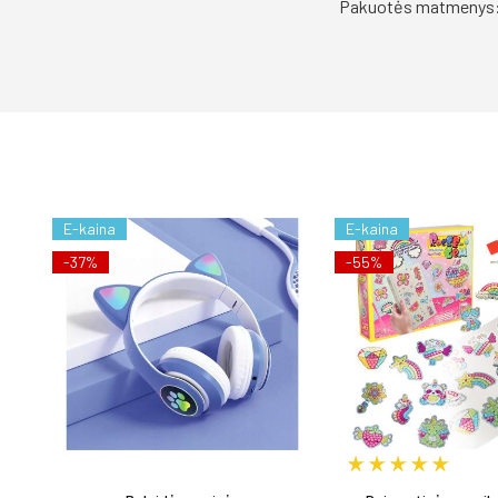
Pakuotės matmenys: 2
E-kaina
E-kaina
-37%
-55%