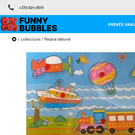
+370 624 05111
PREKĖS VAIKA
/
collections
/
Medinė dėlionė