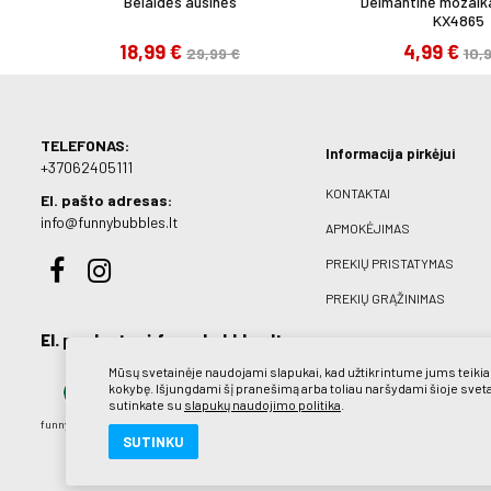
Belaidės ausinės
Deimantinė mozaika
KX4865
18,99 €
4,99 €
29,99 €
10,
TELEFONAS:
Informacija pirkėjui
+37062405111
KONTAKTAI
El. pašto adresas:
info@funnybubbles.lt
APMOKĖJIMAS
PREKIŲ PRISTATYMAS
PREKIŲ GRĄŽINIMAS
El. parduotuvė funnybubbles.lt
Mūsų svetainėje naudojami slapukai, kad užtikrintume jums teik
kokybę. Išjungdami šį pranešimą arba toliau naršydami šioje svet
sutinkate su
slapukų naudojimo politika
.
funnybubbles.lt
SUTINKU