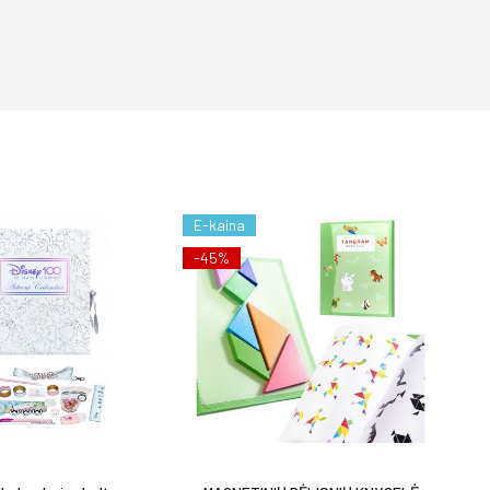
E-kaina
-45%