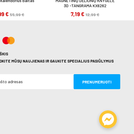
kalendorius baltas
MAGNETINIŲ DĖLIONIŲ KNYGELĖ
3D -TANGRAMA KX6262
99 €
7,19 €
55,99 €
12,99 €
ŠKIS
KITE MŪSŲ NAUJIENAS IR GAUKITE SPECIALIUS PASIŪLYMUS
PRENUMERUOTI