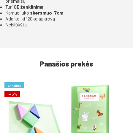
priemaišų
Turi
CE ženklinimą
Kamuoliuko
skersmuo-7cm
Atlaiko iki 120kg.apkrovą
Nebliūkšta
Panašios prekės
E-kaina
-45%