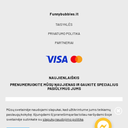
Funnybubbles.lt
TAISYKLĖS
PRIVATUMO POLITIKA
PARTNERIAI
NAUJIENLAIŠKIS
PRENUMERUOKITE MŪSŲ NAUJIENAS IR GAUKITE SPECIALIUS
PASIŪLYMUS JUMS
Mūsų svetainėje naudojami slapukai, kad užtikrintume jums teikiamų
paslaugų kokybę. Išjungdami šį pranešimą arba toliau naršydami šioje
svetainėje sutinkate su
slapukų naudojimo politika
.
PRENUMERUOTI