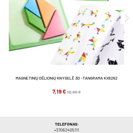
MAGNETINIŲ DĖLIONIŲ KNYGELĖ 3D -TANGRAMA KX6262
7,19 €
12,99 €
TELEFONAS:
+37062405111