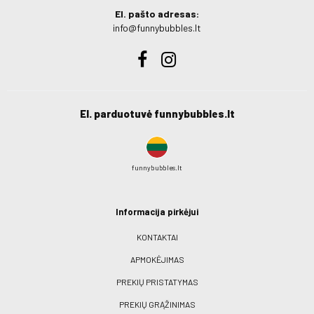
El. pašto adresas:
info@funnybubbles.lt
El. parduotuvė funnybubbles.lt
funnybubbles.lt
Informacija pirkėjui
KONTAKTAI
APMOKĖJIMAS
PREKIŲ PRISTATYMAS
PREKIŲ GRĄŽINIMAS