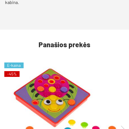
kabina.
Panašios prekės
E-kaina
-45%