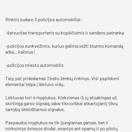
Rinkinį sudaro 3 policijos automobiliai:
-šarvuotas transporteris su kopėčiomis ir vandens patranka
-policijos sunkvežimis, kuriuo galima vežti šturmo komandą
arba... kalinius!
-policijos miesto automobilis
Taip pat pridedamas 7 kelio ženklų rinkinys. Visi papildomi
elementai telpa į lėktuvo vidų.
Lėktuvas turi 4 mygtukus. Kiekvienas iš jų atsakingas už
skirtingą garso signalą, labai tikroviškai atkartojantį tikrų
tarnybų skleidžiamus signalus.
Paspaudus mygtukus ne tik įjungiamas garsas, bet ir
mirksintys šviesos diodai, esantys ant sparnų ir po pilotų