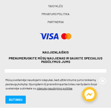
TAISYKLĖS
PRIVATUMO POLITIKA
PARTNERIAI
NAUJIENLAIŠKIS
PRENUMERUOKITE MŪSŲ NAUJIENAS IR GAUKITE SPECIALIUS
PASIŪLYMUS JUMS
Mūsų svetainėje naudojami slapukai, kad užtikrintume jums teikiamų
paslaugų kokybę. Išjungdami šį pranešimą arba toliau naršydami šioje
svetainėje sutinkate su
slapukų naudojimo politika
.
PRENUMERUOTI
SUTINKU