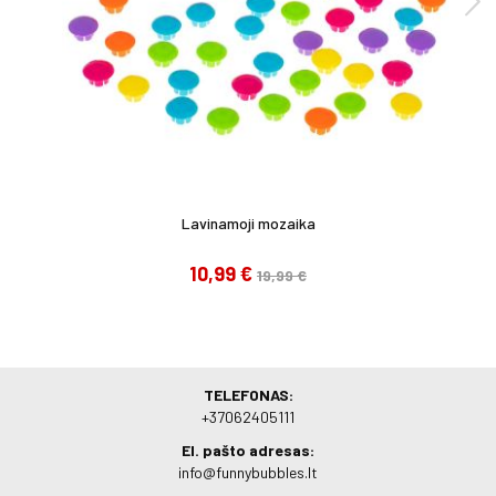
Lavinamoji mozaika
10,99 €
19,99 €
TELEFONAS:
+37062405111
El. pašto adresas:
info@funnybubbles.lt