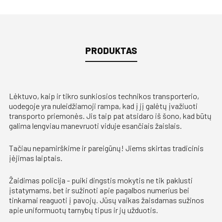
PRODUKTAS
Lėktuvo, kaip ir tikro sunkiosios technikos transporterio,
uodegoje yra nuleidžiamoji rampa, kad į jį galėtų įvažiuoti
transporto priemonės. Jis taip pat atsidaro iš šono, kad būtų
galima lengviau manevruoti viduje esančiais žaislais.
Tačiau nepamirškime ir pareigūnų! Jiems skirtas tradicinis
įėjimas laiptais.
Žaidimas policija - puiki dingstis mokytis ne tik paklusti
įstatymams, bet ir sužinoti apie pagalbos numerius bei
tinkamai reaguoti į pavojų. Jūsų vaikas žaisdamas sužinos
apie uniformuotų tarnybų tipus ir jų užduotis.